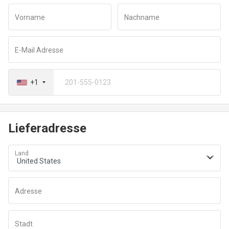
geklickt haben, werden Sie zu einem sicheren
Vorname
Nachname
Zahlungsfenster weitergeleitet, um Ihre Transaktion
abzuschließen.
E-Mail Adresse
+1
Lieferadresse
Land
Adresse
Stadt