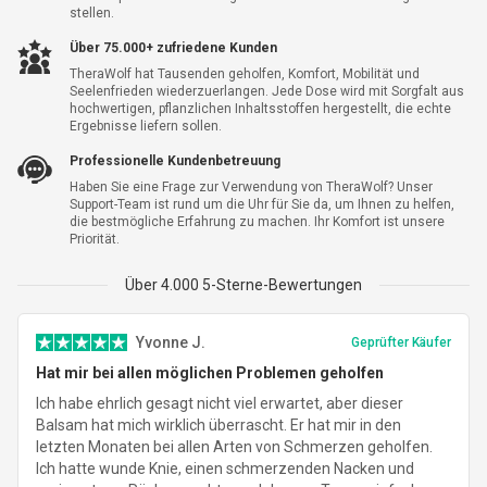
Ja, Ich Möchte Eine Versandgarantie Für 5.99 €
stellen.
Über 75.000+ zufriedene Kunden
Zwischensumme
83.69 €
TheraWolf hat Tausenden geholfen, Komfort, Mobilität und
Seelenfrieden wiederzuerlangen. Jede Dose wird mit Sorgfalt aus
Versand
7.95 €
hochwertigen, pflanzlichen Inhaltsstoffen hergestellt, die echte
Ergebnisse liefern sollen.
Sparen insgesamt
-
144.30 €
Professionelle Kundenbetreuung
Haben Sie eine Frage zur Verwendung von TheraWolf? Unser
Gesamt
91.64 €
Support-Team ist rund um die Uhr für Sie da, um Ihnen zu helfen,
die bestmögliche Erfahrung zu machen. Ihr Komfort ist unsere
Priorität.
Über 4.000 5-Sterne-Bewertungen
Yvonne J.
Geprüfter Käufer
Hat mir bei allen möglichen Problemen geholfen
Ich habe ehrlich gesagt nicht viel erwartet, aber dieser
Balsam hat mich wirklich überrascht. Er hat mir in den
letzten Monaten bei allen Arten von Schmerzen geholfen.
Ich hatte wunde Knie, einen schmerzenden Nacken und