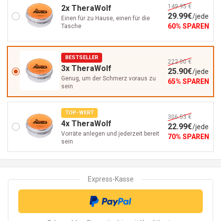
149.95 €
2x TheraWolf
29
.99
€
/
jede
Einen für zu Hause, einen für die
60
%
SPAREN
Tasche
BESTSELLER
222.00 €
3x TheraWolf
25
.90
€
/
jede
Genug, um der Schmerz voraus zu
65
%
SPAREN
sein
TOP-WERT
306.53 €
4x TheraWolf
22
.99
€
/
jede
Vorräte anlegen und jederzeit bereit
70
%
SPAREN
sein