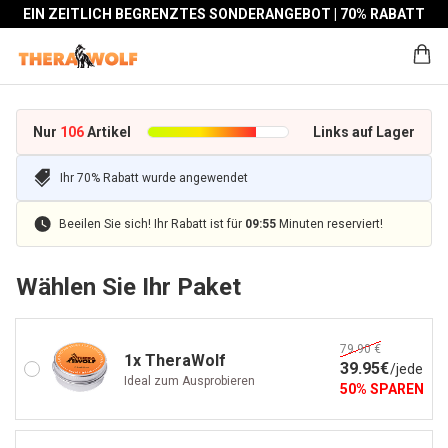
EIN ZEITLICH BEGRENZTES SONDERANGEBOT | 70% RABATT
Nur
106
Artikel
Links auf Lager
Ihr 70% Rabatt wurde angewendet
Beeilen Sie sich! Ihr Rabatt ist für
09
:
55
Minuten reserviert!
Wählen Sie Ihr Paket
79.90 €
1x TheraWolf
39
.95
€
/
jede
Ideal zum Ausprobieren
50
%
SPAREN