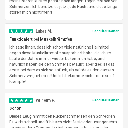
mein unterer Rücken pochte nach langen Tagen einfach vor
Schmerzen. Ich benutze es jetzt jede Nacht und diese Dinge
stören mich nicht mehr!
Lukas M.
Geprüfter Käufer
Funktioniert bei Muskelkrämpfen
Ich sage Ihnen, dass ich schon viele natürliche Heilmittel
gegen diese Muskelkrämpfe ausprobiert habe, die ich im
Laufe der Jahre immer wieder bekommen habe, und
natürlich haben sie den Schmerz betäubt, aber dies ist das
erste, bei dem es sich so anfühlt, als würde es den ganzen
Schmerz wegnehmen! Und ich bekomme nicht mehr so oft
Krämpfe!
Wilhelm P.
Geprüfter Käufer
Schön
Dieses Zeug nimmt den Rückenschmerzen den Schrecken.
Es wirkt schnell und fühlt sich nicht fettig oder unangenehm
an wie andere Cremes. Ich habe es sogar bei einer alten